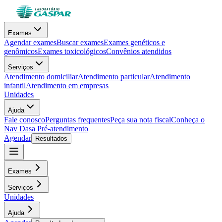
Exames
Agendar exames
Buscar exames
Exames genéticos e
genômicos
Exames toxicológicos
Convênios atendidos
Serviços
Atendimento domiciliar
Atendimento particular
Atendimento
infantil
Atendimento em empresas
Unidades
Ajuda
Fale conosco
Perguntas frequentes
Peça sua nota fiscal
Conheça o
Nav Dasa
Pré-atendimento
Agendar
Resultados
Exames
Serviços
Unidades
Ajuda