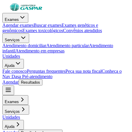
Exames
Agendar exames
Buscar exames
Exames genéticos e
genômicos
Exames toxicológicos
Convênios atendidos
Serviços
Atendimento domiciliar
Atendimento particular
Atendimento
infantil
Atendimento em empresas
Unidades
Ajuda
Fale conosco
Perguntas frequentes
Peça sua nota fiscal
Conheça o
Nav Dasa
Pré-atendimento
Agendar
Resultados
Exames
Serviços
Unidades
Ajuda