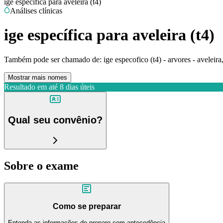
ige específica para aveleira (t4)
Análises clínicas
ige específica para aveleira (t4)
Também pode ser chamado de:
ige especofico (t4) - arvores - aveleira
Mostrar mais nomes
Resultado em até
8 dias úteis
Qual seu convênio?
Sobre o exame
Como se preparar
Entenda as informações de preparo com antecedência