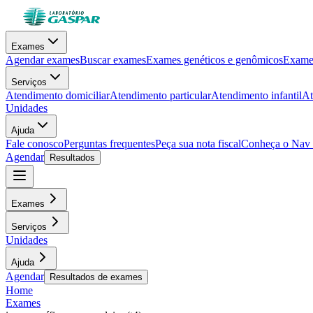
Exames
Agendar exames
Buscar exames
Exames genéticos e genômicos
Exames
Serviços
Atendimento domiciliar
Atendimento particular
Atendimento infantil
At
Unidades
Ajuda
Fale conosco
Perguntas frequentes
Peça sua nota fiscal
Conheça o Nav
Agendar
Resultados
Exames
Serviços
Unidades
Ajuda
Agendar
Resultados de exames
Home
Exames