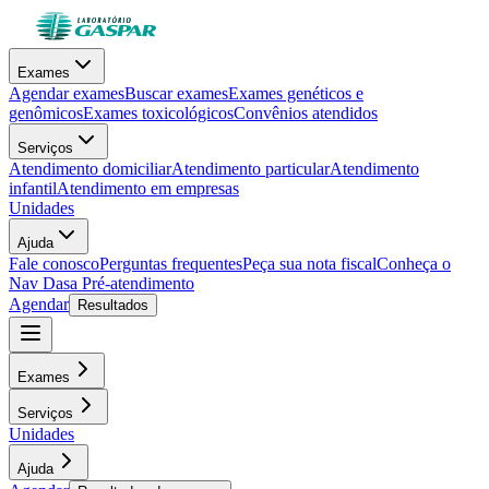
Exames
Agendar exames
Buscar exames
Exames genéticos e
genômicos
Exames toxicológicos
Convênios atendidos
Serviços
Atendimento domiciliar
Atendimento particular
Atendimento
infantil
Atendimento em empresas
Unidades
Ajuda
Fale conosco
Perguntas frequentes
Peça sua nota fiscal
Conheça o
Nav Dasa
Pré-atendimento
Agendar
Resultados
Exames
Serviços
Unidades
Ajuda