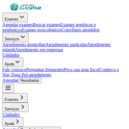
Exames
Agendar exames
Buscar exames
Exames genéticos e
genômicos
Exames toxicológicos
Convênios atendidos
Serviços
Atendimento domiciliar
Atendimento particular
Atendimento
infantil
Atendimento em empresas
Unidades
Ajuda
Fale conosco
Perguntas frequentes
Peça sua nota fiscal
Conheça o
Nav Dasa
Pré-atendimento
Agendar
Resultados
Exames
Serviços
Unidades
Ajuda