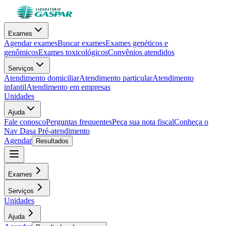
Exames
Agendar exames
Buscar exames
Exames genéticos e
genômicos
Exames toxicológicos
Convênios atendidos
Serviços
Atendimento domiciliar
Atendimento particular
Atendimento
infantil
Atendimento em empresas
Unidades
Ajuda
Fale conosco
Perguntas frequentes
Peça sua nota fiscal
Conheça o
Nav Dasa
Pré-atendimento
Agendar
Resultados
Exames
Serviços
Unidades
Ajuda