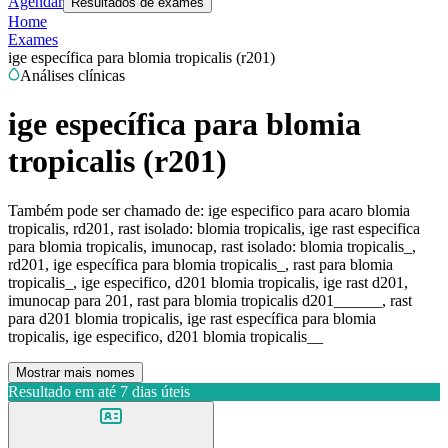
Agendar
Resultados de exames
Home
Exames
ige específica para blomia tropicalis (r201)
Análises clínicas
ige específica para blomia
tropicalis (r201)
Também pode ser chamado de:
ige especifico para acaro blomia
tropicalis, rd201, rast isolado: blomia tropicalis, ige rast especifica
para blomia tropicalis, imunocap, rast isolado: blomia tropicalis_,
rd201, ige específica para blomia tropicalis_, rast para blomia
tropicalis_, ige especifico, d201 blomia tropicalis, ige rast d201,
imunocap para 201, rast para blomia tropicalis d201______, rast
para d201 blomia tropicalis, ige rast específica para blomia
tropicalis, ige especifico, d201 blomia tropicalis__
Mostrar mais nomes
Resultado em até
7 dias úteis