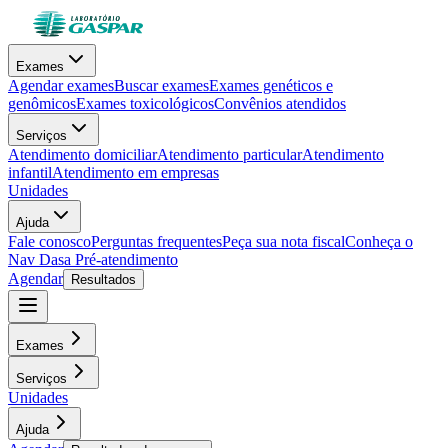
Exames
Agendar exames
Buscar exames
Exames genéticos e
genômicos
Exames toxicológicos
Convênios atendidos
Serviços
Atendimento domiciliar
Atendimento particular
Atendimento
infantil
Atendimento em empresas
Unidades
Ajuda
Fale conosco
Perguntas frequentes
Peça sua nota fiscal
Conheça o
Nav Dasa
Pré-atendimento
Agendar
Resultados
Exames
Serviços
Unidades
Ajuda