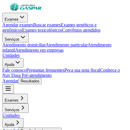
Exames
Agendar exames
Buscar exames
Exames genéticos e
genômicos
Exames toxicológicos
Convênios atendidos
Serviços
Atendimento domiciliar
Atendimento particular
Atendimento
infantil
Atendimento em empresas
Unidades
Ajuda
Fale conosco
Perguntas frequentes
Peça sua nota fiscal
Conheça o
Nav Dasa
Pré-atendimento
Agendar
Resultados
Exames
Serviços
Unidades
Ajuda