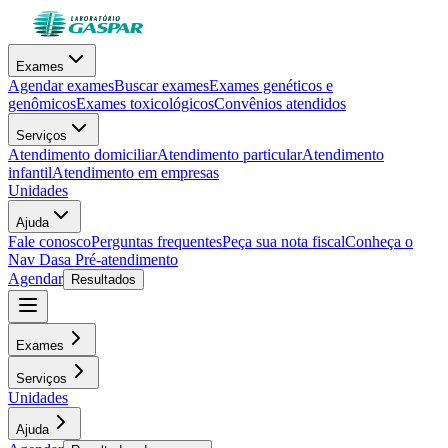
Exames
Agendar exames
Buscar exames
Exames genéticos e
genômicos
Exames toxicológicos
Convênios atendidos
Serviços
Atendimento domiciliar
Atendimento particular
Atendimento
infantil
Atendimento em empresas
Unidades
Ajuda
Fale conosco
Perguntas frequentes
Peça sua nota fiscal
Conheça o
Nav Dasa
Pré-atendimento
Agendar
Resultados
Exames
Serviços
Unidades
Ajuda