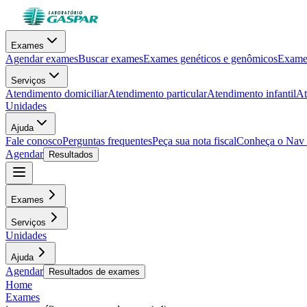
Exames
Agendar exames
Buscar exames
Exames genéticos e genômicos
Exames
Serviços
Atendimento domiciliar
Atendimento particular
Atendimento infantil
At
Unidades
Ajuda
Fale conosco
Perguntas frequentes
Peça sua nota fiscal
Conheça o Nav
Agendar
Resultados
Exames
Serviços
Unidades
Ajuda
Agendar
Resultados de exames
Home
Exames