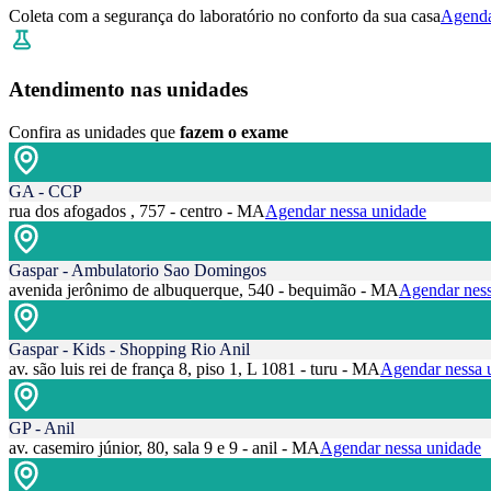
Coleta com a segurança do laboratório no conforto da sua casa
Agenda
Atendimento nas unidades
Confira as unidades que
fazem o exame
GA - CCP
rua dos afogados , 757 - centro - MA
Agendar nessa unidade
Gaspar - Ambulatorio Sao Domingos
avenida jerônimo de albuquerque, 540 - bequimão - MA
Agendar ness
Gaspar - Kids - Shopping Rio Anil
av. são luis rei de frança 8, piso 1, L 1081 - turu - MA
Agendar nessa 
GP - Anil
av. casemiro júnior, 80, sala 9 e 9 - anil - MA
Agendar nessa unidade