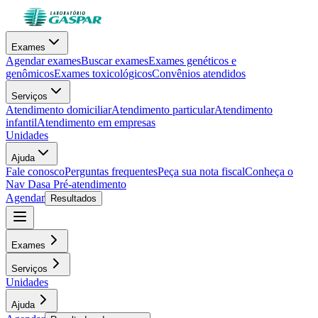
Exames
Agendar exames
Buscar exames
Exames genéticos e
genômicos
Exames toxicológicos
Convênios atendidos
Serviços
Atendimento domiciliar
Atendimento particular
Atendimento
infantil
Atendimento em empresas
Unidades
Ajuda
Fale conosco
Perguntas frequentes
Peça sua nota fiscal
Conheça o
Nav Dasa
Pré-atendimento
Agendar
Resultados
Exames
Serviços
Unidades
Ajuda