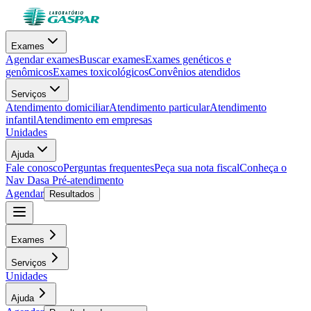
Exames
Agendar exames
Buscar exames
Exames genéticos e
genômicos
Exames toxicológicos
Convênios atendidos
Serviços
Atendimento domiciliar
Atendimento particular
Atendimento
infantil
Atendimento em empresas
Unidades
Ajuda
Fale conosco
Perguntas frequentes
Peça sua nota fiscal
Conheça o
Nav Dasa
Pré-atendimento
Agendar
Resultados
Exames
Serviços
Unidades
Ajuda