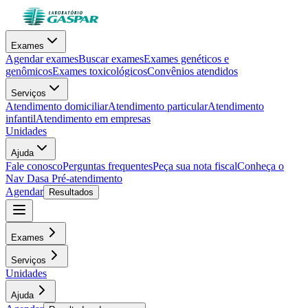
Exames
Agendar exames
Buscar exames
Exames genéticos e
genômicos
Exames toxicológicos
Convênios atendidos
Serviços
Atendimento domiciliar
Atendimento particular
Atendimento
infantil
Atendimento em empresas
Unidades
Ajuda
Fale conosco
Perguntas frequentes
Peça sua nota fiscal
Conheça o
Nav Dasa
Pré-atendimento
Agendar
Resultados
Exames
Serviços
Unidades
Ajuda