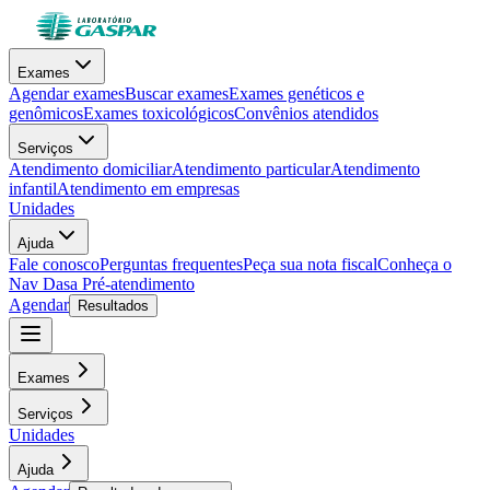
Exames
Agendar exames
Buscar exames
Exames genéticos e
genômicos
Exames toxicológicos
Convênios atendidos
Serviços
Atendimento domiciliar
Atendimento particular
Atendimento
infantil
Atendimento em empresas
Unidades
Ajuda
Fale conosco
Perguntas frequentes
Peça sua nota fiscal
Conheça o
Nav Dasa
Pré-atendimento
Agendar
Resultados
Exames
Serviços
Unidades
Ajuda