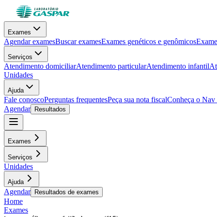
Exames
Agendar exames
Buscar exames
Exames genéticos e genômicos
Exames
Serviços
Atendimento domiciliar
Atendimento particular
Atendimento infantil
At
Unidades
Ajuda
Fale conosco
Perguntas frequentes
Peça sua nota fiscal
Conheça o Nav
Agendar
Resultados
Exames
Serviços
Unidades
Ajuda
Agendar
Resultados de exames
Home
Exames