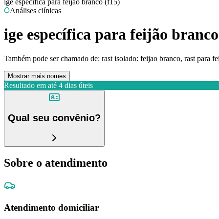
ige específica para feijão branco (f15)
Análises clínicas
ige específica para feijão branco
Também pode ser chamado de:
rast isolado: feijao branco, rast para f
Mostrar mais nomes
Resultado em até
4 dias úteis
Qual seu convênio?
Sobre o atendimento
Atendimento domiciliar