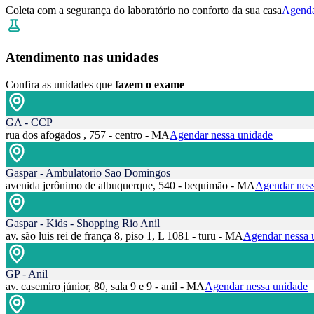
Coleta com a segurança do laboratório no conforto da sua casa
Agenda
Atendimento nas unidades
Confira as unidades que
fazem o exame
GA - CCP
rua dos afogados , 757 - centro - MA
Agendar nessa unidade
Gaspar - Ambulatorio Sao Domingos
avenida jerônimo de albuquerque, 540 - bequimão - MA
Agendar ness
Gaspar - Kids - Shopping Rio Anil
av. são luis rei de frança 8, piso 1, L 1081 - turu - MA
Agendar nessa 
GP - Anil
av. casemiro júnior, 80, sala 9 e 9 - anil - MA
Agendar nessa unidade