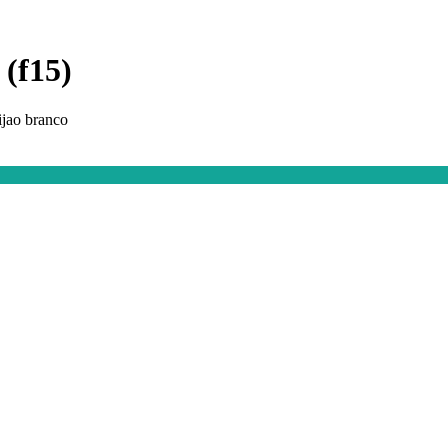
 (f15)
eijao branco