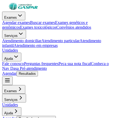
Exames
Agendar exames
Buscar exames
Exames genéticos e
genômicos
Exames toxicológicos
Convênios atendidos
Serviços
Atendimento domiciliar
Atendimento particular
Atendimento
infantil
Atendimento em empresas
Unidades
Ajuda
Fale conosco
Perguntas frequentes
Peça sua nota fiscal
Conheça o
Nav Dasa
Pré-atendimento
Agendar
Resultados
Exames
Serviços
Unidades
Ajuda