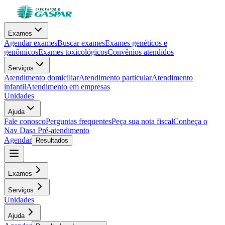
Exames
Agendar exames
Buscar exames
Exames genéticos e
genômicos
Exames toxicológicos
Convênios atendidos
Serviços
Atendimento domiciliar
Atendimento particular
Atendimento
infantil
Atendimento em empresas
Unidades
Ajuda
Fale conosco
Perguntas frequentes
Peça sua nota fiscal
Conheça o
Nav Dasa
Pré-atendimento
Agendar
Resultados
Exames
Serviços
Unidades
Ajuda