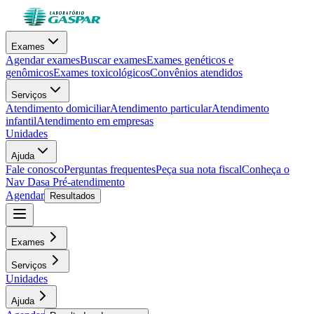
Exames
Agendar exames
Buscar exames
Exames genéticos e
genômicos
Exames toxicológicos
Convênios atendidos
Serviços
Atendimento domiciliar
Atendimento particular
Atendimento
infantil
Atendimento em empresas
Unidades
Ajuda
Fale conosco
Perguntas frequentes
Peça sua nota fiscal
Conheça o
Nav Dasa
Pré-atendimento
Agendar
Resultados
Exames
Serviços
Unidades
Ajuda