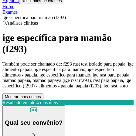
Agendar
Resultados de exames
Home
Exames
ige específica para mamão (f293)
Análises clínicas
ige específica para mamão
(f293)
Também pode ser chamado de:
f293 rast test isolado para papaia, ige
alimento papaia, ige especifica para mamao, ige especifico -
alimentos - papaia, ige especifico para mamao, ige rast para papaia,
mamao papaia, mamao papaya (ige rast rf293), rast para papaia, ige
específico (f293) - alimentos - papaia, papaia (f293), ige rast, soro
Mostrar mais nomes
Resultado em até
4 dias úteis
Qual seu convênio?