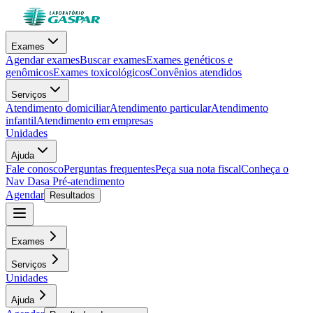
Exames
Agendar exames
Buscar exames
Exames genéticos e
genômicos
Exames toxicológicos
Convênios atendidos
Serviços
Atendimento domiciliar
Atendimento particular
Atendimento
infantil
Atendimento em empresas
Unidades
Ajuda
Fale conosco
Perguntas frequentes
Peça sua nota fiscal
Conheça o
Nav Dasa
Pré-atendimento
Agendar
Resultados
Exames
Serviços
Unidades
Ajuda