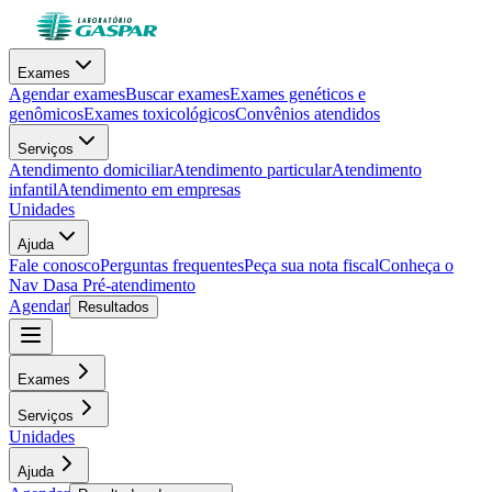
Exames
Agendar exames
Buscar exames
Exames genéticos e
genômicos
Exames toxicológicos
Convênios atendidos
Serviços
Atendimento domiciliar
Atendimento particular
Atendimento
infantil
Atendimento em empresas
Unidades
Ajuda
Fale conosco
Perguntas frequentes
Peça sua nota fiscal
Conheça o
Nav Dasa
Pré-atendimento
Agendar
Resultados
Exames
Serviços
Unidades
Ajuda