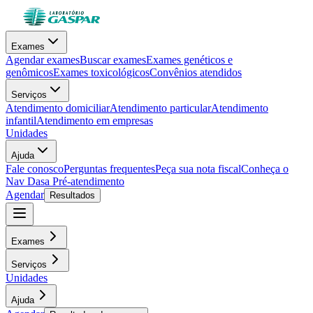
Exames
Agendar exames
Buscar exames
Exames genéticos e
genômicos
Exames toxicológicos
Convênios atendidos
Serviços
Atendimento domiciliar
Atendimento particular
Atendimento
infantil
Atendimento em empresas
Unidades
Ajuda
Fale conosco
Perguntas frequentes
Peça sua nota fiscal
Conheça o
Nav Dasa
Pré-atendimento
Agendar
Resultados
Exames
Serviços
Unidades
Ajuda