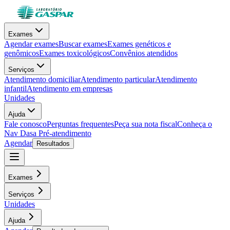
Exames
Agendar exames
Buscar exames
Exames genéticos e
genômicos
Exames toxicológicos
Convênios atendidos
Serviços
Atendimento domiciliar
Atendimento particular
Atendimento
infantil
Atendimento em empresas
Unidades
Ajuda
Fale conosco
Perguntas frequentes
Peça sua nota fiscal
Conheça o
Nav Dasa
Pré-atendimento
Agendar
Resultados
Exames
Serviços
Unidades
Ajuda