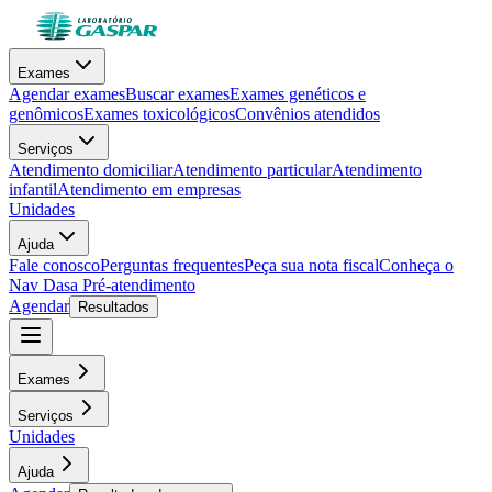
Exames
Agendar exames
Buscar exames
Exames genéticos e
genômicos
Exames toxicológicos
Convênios atendidos
Serviços
Atendimento domiciliar
Atendimento particular
Atendimento
infantil
Atendimento em empresas
Unidades
Ajuda
Fale conosco
Perguntas frequentes
Peça sua nota fiscal
Conheça o
Nav Dasa
Pré-atendimento
Agendar
Resultados
Exames
Serviços
Unidades
Ajuda