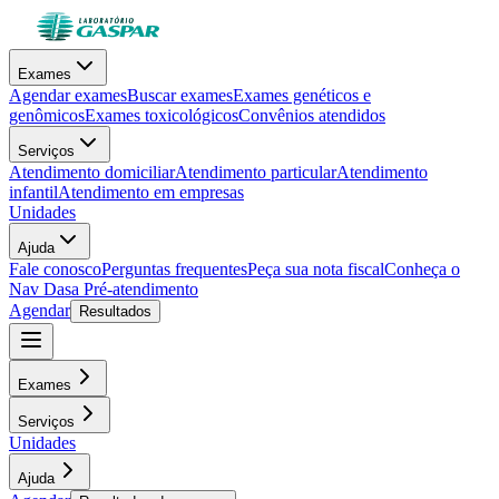
Exames
Agendar exames
Buscar exames
Exames genéticos e
genômicos
Exames toxicológicos
Convênios atendidos
Serviços
Atendimento domiciliar
Atendimento particular
Atendimento
infantil
Atendimento em empresas
Unidades
Ajuda
Fale conosco
Perguntas frequentes
Peça sua nota fiscal
Conheça o
Nav Dasa
Pré-atendimento
Agendar
Resultados
Exames
Serviços
Unidades
Ajuda