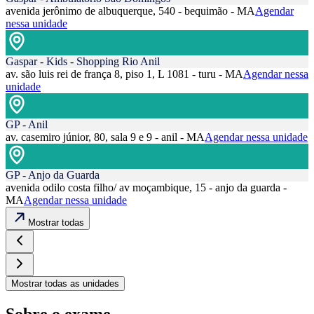
avenida jerônimo de albuquerque, 540 - bequimão - MA
Agendar
nessa unidade
Gaspar - Kids - Shopping Rio Anil
av. são luis rei de frança 8, piso 1, L 1081 - turu - MA
Agendar nessa
unidade
GP - Anil
av. casemiro júnior, 80, sala 9 e 9 - anil - MA
Agendar nessa unidade
GP - Anjo da Guarda
avenida odilo costa filho/ av moçambique, 15 - anjo da guarda -
MA
Agendar nessa unidade
Mostrar todas
Mostrar todas as unidades
Sobre o exame