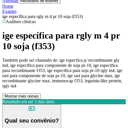
Agendar
Resultados de exames
Home
Exames
ige específica para rgly m 4 pr 10 soja (f353)
Análises clínicas
ige específica para rgly m 4 pr
10 soja (f353)
Também pode ser chamado de:
ige especfica p/ recombinante gly
m4, ige especifica para componente de soja pr-10, ige especifica
para recombinante f353, ige especifica para soja pr-10 rgly m4, ige
rast para componente de soja pr-10, ige rast para glycine max, ige
recombinante glycine max, immunocap f353, legumin-like protein,
rgly m4
Mostrar mais nomes
Resultado em até
3 dias úteis
Qual seu convênio?