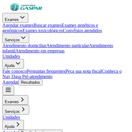
Exames
Agendar exames
Buscar exames
Exames genéticos e
genômicos
Exames toxicológicos
Convênios atendidos
Serviços
Atendimento domiciliar
Atendimento particular
Atendimento
infantil
Atendimento em empresas
Unidades
Ajuda
Fale conosco
Perguntas frequentes
Peça sua nota fiscal
Conheça o
Nav Dasa
Pré-atendimento
Agendar
Resultados
Exames
Serviços
Unidades
Ajuda