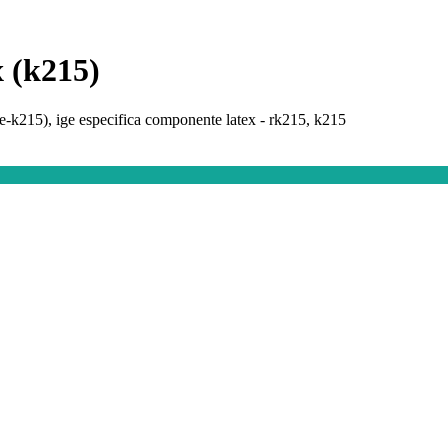
x (k215)
(e-k215), ige especifica componente latex - rk215, k215