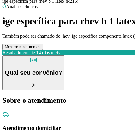
ige específica para rhev b 1 latex (k215)
Análises clínicas
ige específica para rhev b 1 late
Também pode ser chamado de:
hev, ige especifica componente latex 
Mostrar mais nomes
Resultado em até
14 dias úteis
Qual seu convênio?
Sobre o atendimento
Atendimento domiciliar