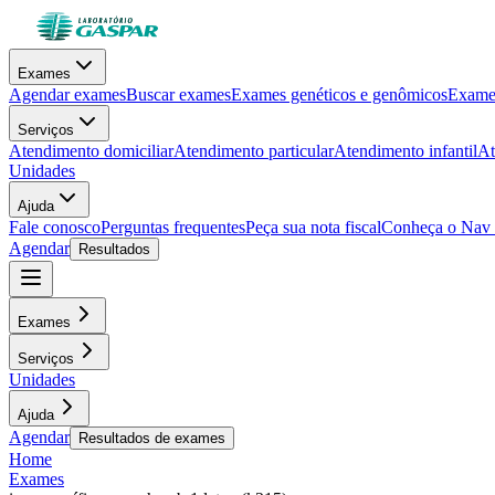
Exames
Agendar exames
Buscar exames
Exames genéticos e genômicos
Exames
Serviços
Atendimento domiciliar
Atendimento particular
Atendimento infantil
At
Unidades
Ajuda
Fale conosco
Perguntas frequentes
Peça sua nota fiscal
Conheça o Nav
Agendar
Resultados
Exames
Serviços
Unidades
Ajuda
Agendar
Resultados de exames
Home
Exames