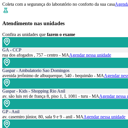
Coleta com a segurança do laboratório no conforto da sua casa
Agenda
Atendimento nas unidades
Confira as unidades que
fazem o exame
GA - CCP
rua dos afogados , 757 - centro - MA
Agendar nessa unidade
Gaspar - Ambulatorio Sao Domingos
avenida jerônimo de albuquerque, 540 - bequimão - MA
Agendar ness
Gaspar - Kids - Shopping Rio Anil
av. são luis rei de frança 8, piso 1, L 1081 - turu - MA
Agendar nessa 
GP - Anil
av. casemiro júnior, 80, sala 9 e 9 - anil - MA
Agendar nessa unidade