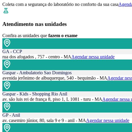
Coleta com a segurança do laboratório no conforto da sua casa
Agenda
Atendimento nas unidades
Confira as unidades que
fazem o exame
GA - CCP
rua dos afogados , 757 - centro - MA
Agendar nessa unidade
Gaspar - Ambulatorio Sao Domingos
avenida jerônimo de albuquerque, 540 - bequimão - MA
Agendar ness
Gaspar - Kids - Shopping Rio Anil
av. são luis rei de frança 8, piso 1, L 1081 - turu - MA
Agendar nessa 
GP - Anil
av. casemiro júnior, 80, sala 9 e 9 - anil - MA
Agendar nessa unidade