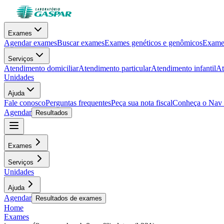
Exames
Agendar exames
Buscar exames
Exames genéticos e genômicos
Exames
Serviços
Atendimento domiciliar
Atendimento particular
Atendimento infantil
At
Unidades
Ajuda
Fale conosco
Perguntas frequentes
Peça sua nota fiscal
Conheça o Nav
Agendar
Resultados
Exames
Serviços
Unidades
Ajuda
Agendar
Resultados de exames
Home
Exames