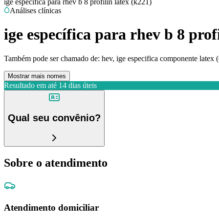
ige específica para rhev b 8 profilin latex (k221)
Análises clínicas
ige específica para rhev b 8 prof
Também pode ser chamado de:
hev, ige especifica componente latex 
Mostrar mais nomes
Resultado em até
14 dias úteis
Qual seu convênio?
Sobre o atendimento
Atendimento domiciliar