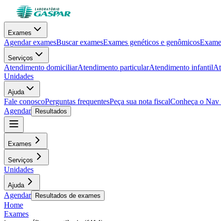
Exames
Agendar exames
Buscar exames
Exames genéticos e genômicos
Exames
Serviços
Atendimento domiciliar
Atendimento particular
Atendimento infantil
At
Unidades
Ajuda
Fale conosco
Perguntas frequentes
Peça sua nota fiscal
Conheça o Nav
Agendar
Resultados
Exames
Serviços
Unidades
Ajuda
Agendar
Resultados de exames
Home
Exames