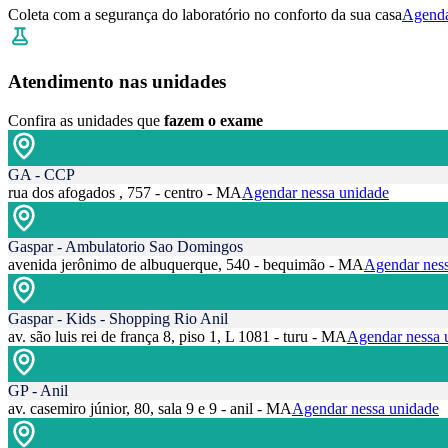
Coleta com a segurança do laboratório no conforto da sua casa
Agenda
Atendimento nas unidades
Confira as unidades que
fazem o exame
GA - CCP
rua dos afogados , 757 - centro - MA
Agendar nessa unidade
Gaspar - Ambulatorio Sao Domingos
avenida jerônimo de albuquerque, 540 - bequimão - MA
Agendar ness
Gaspar - Kids - Shopping Rio Anil
av. são luis rei de frança 8, piso 1, L 1081 - turu - MA
Agendar nessa 
GP - Anil
av. casemiro júnior, 80, sala 9 e 9 - anil - MA
Agendar nessa unidade