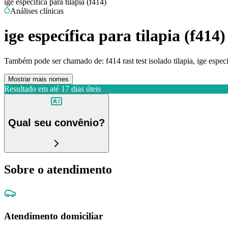
ige específica para tilapia (f414)
Análises clínicas
ige específica para tilapia (f414)
Também pode ser chamado de:
f414 rast test isolado tilapia, ige especi
Mostrar mais nomes
Resultado em até
17 dias úteis
Qual seu convênio?
Sobre o atendimento
Atendimento domiciliar