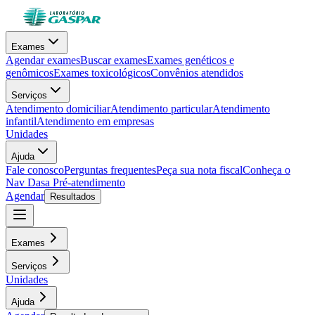
Exames
Agendar exames
Buscar exames
Exames genéticos e
genômicos
Exames toxicológicos
Convênios atendidos
Serviços
Atendimento domiciliar
Atendimento particular
Atendimento
infantil
Atendimento em empresas
Unidades
Ajuda
Fale conosco
Perguntas frequentes
Peça sua nota fiscal
Conheça o
Nav Dasa
Pré-atendimento
Agendar
Resultados
Exames
Serviços
Unidades
Ajuda