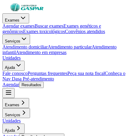
Exames
Agendar exames
Buscar exames
Exames genéticos e
genômicos
Exames toxicológicos
Convênios atendidos
Serviços
Atendimento domiciliar
Atendimento particular
Atendimento
infantil
Atendimento em empresas
Unidades
Ajuda
Fale conosco
Perguntas frequentes
Peça sua nota fiscal
Conheça o
Nav Dasa
Pré-atendimento
Agendar
Resultados
Exames
Serviços
Unidades
Ajuda