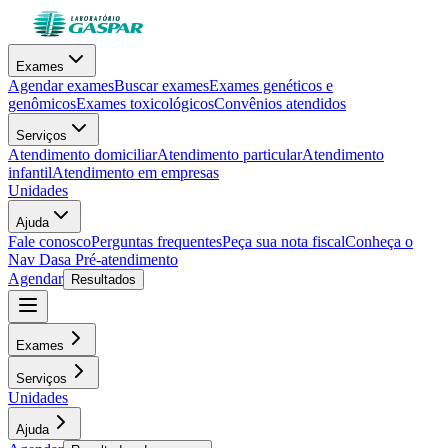
Exames
Agendar exames
Buscar exames
Exames genéticos e
genômicos
Exames toxicológicos
Convênios atendidos
Serviços
Atendimento domiciliar
Atendimento particular
Atendimento
infantil
Atendimento em empresas
Unidades
Ajuda
Fale conosco
Perguntas frequentes
Peça sua nota fiscal
Conheça o
Nav Dasa
Pré-atendimento
Agendar
Resultados
Exames
Serviços
Unidades
Ajuda