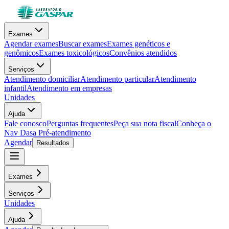
Exames
Agendar exames
Buscar exames
Exames genéticos e
genômicos
Exames toxicológicos
Convênios atendidos
Serviços
Atendimento domiciliar
Atendimento particular
Atendimento
infantil
Atendimento em empresas
Unidades
Ajuda
Fale conosco
Perguntas frequentes
Peça sua nota fiscal
Conheça o
Nav Dasa
Pré-atendimento
Agendar
Resultados
Exames
Serviços
Unidades
Ajuda