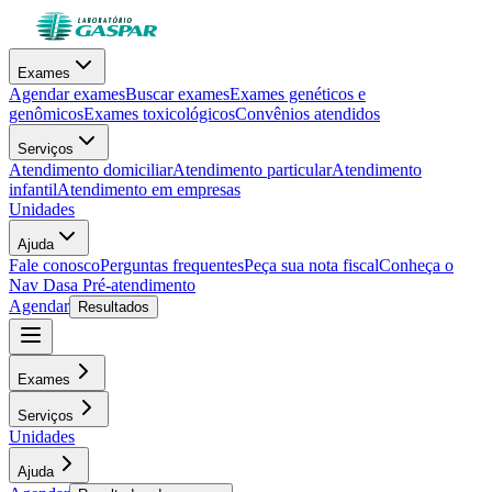
Exames
Agendar exames
Buscar exames
Exames genéticos e
genômicos
Exames toxicológicos
Convênios atendidos
Serviços
Atendimento domiciliar
Atendimento particular
Atendimento
infantil
Atendimento em empresas
Unidades
Ajuda
Fale conosco
Perguntas frequentes
Peça sua nota fiscal
Conheça o
Nav Dasa
Pré-atendimento
Agendar
Resultados
Exames
Serviços
Unidades
Ajuda