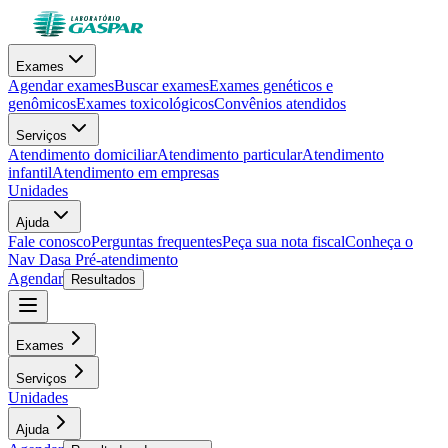
Exames
Agendar exames
Buscar exames
Exames genéticos e
genômicos
Exames toxicológicos
Convênios atendidos
Serviços
Atendimento domiciliar
Atendimento particular
Atendimento
infantil
Atendimento em empresas
Unidades
Ajuda
Fale conosco
Perguntas frequentes
Peça sua nota fiscal
Conheça o
Nav Dasa
Pré-atendimento
Agendar
Resultados
Exames
Serviços
Unidades
Ajuda