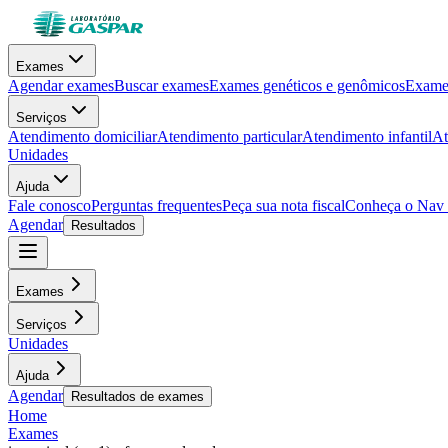
Exames
Agendar exames
Buscar exames
Exames genéticos e genômicos
Exames
Serviços
Atendimento domiciliar
Atendimento particular
Atendimento infantil
At
Unidades
Ajuda
Fale conosco
Perguntas frequentes
Peça sua nota fiscal
Conheça o Nav
Agendar
Resultados
Exames
Serviços
Unidades
Ajuda
Agendar
Resultados de exames
Home
Exames