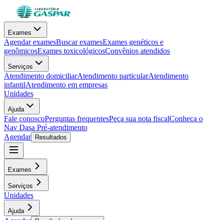
Exames
Agendar exames
Buscar exames
Exames genéticos e
genômicos
Exames toxicológicos
Convênios atendidos
Serviços
Atendimento domiciliar
Atendimento particular
Atendimento
infantil
Atendimento em empresas
Unidades
Ajuda
Fale conosco
Perguntas frequentes
Peça sua nota fiscal
Conheça o
Nav Dasa
Pré-atendimento
Agendar
Resultados
Exames
Serviços
Unidades
Ajuda