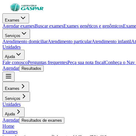
Exames
Agendar exames
Buscar exames
Exames genéticos e genômicos
Exames
Serviços
Atendimento domiciliar
Atendimento particular
Atendimento infantil
At
Unidades
Ajuda
Fale conosco
Perguntas frequentes
Peça sua nota fiscal
Conheça o Nav
Agendar
Resultados
Exames
Serviços
Unidades
Ajuda
Agendar
Resultados de exames
Home
Exames