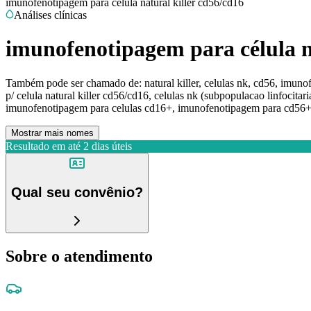
imunofenotipagem para célula natural killer cd56/cd16
Análises clínicas
imunofenotipagem para célula n
Também pode ser chamado de:
natural killer, celulas nk, cd56, imun
p/ celula natural killer cd56/cd16, celulas nk (subpopulacao linfocitar
imunofenotipagem para celulas cd16+, imunofenotipagem para cd56
Mostrar mais nomes
Resultado em até
2 dias úteis
Qual seu convênio?
Sobre o atendimento