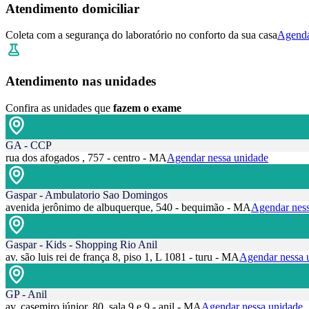
Atendimento domiciliar
Coleta com a segurança do laboratório no conforto da sua casa
Agenda
Atendimento nas unidades
Confira as unidades que
fazem o exame
GA - CCP
rua dos afogados , 757 - centro - MA
Agendar nessa unidade
Gaspar - Ambulatorio Sao Domingos
avenida jerônimo de albuquerque, 540 - bequimão - MA
Agendar ness
Gaspar - Kids - Shopping Rio Anil
av. são luis rei de frança 8, piso 1, L 1081 - turu - MA
Agendar nessa 
GP - Anil
av. casemiro júnior, 80, sala 9 e 9 - anil - MA
Agendar nessa unidade