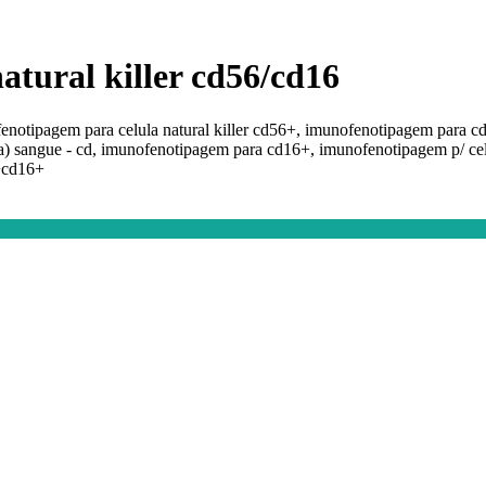
atural killer cd56/cd16
ofenotipagem para celula natural killer cd56+, imunofenotipagem para cd 
ia) sangue - cd, imunofenotipagem para cd16+, imunofenotipagem p/ cel. c
+cd16+