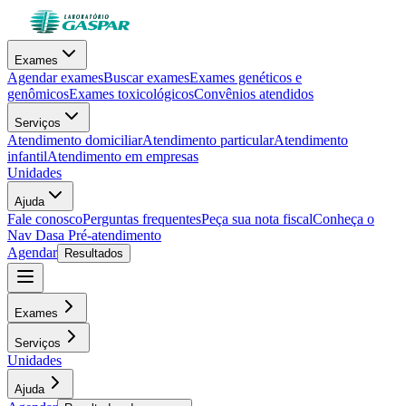
Exames
Agendar exames
Buscar exames
Exames genéticos e
genômicos
Exames toxicológicos
Convênios atendidos
Serviços
Atendimento domiciliar
Atendimento particular
Atendimento
infantil
Atendimento em empresas
Unidades
Ajuda
Fale conosco
Perguntas frequentes
Peça sua nota fiscal
Conheça o
Nav Dasa
Pré-atendimento
Agendar
Resultados
Exames
Serviços
Unidades
Ajuda