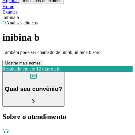
Agendar
Resultados de exames
Home
Exames
inibina b
Análises clínicas
inibina b
Também pode ser chamado de:
inibb, inibina b soro
Mostrar mais nomes
Resultado em até
12 dias úteis
Qual seu convênio?
Sobre o atendimento