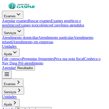
Exames
Agendar exames
Buscar exames
Exames genéticos e
genômicos
Exames toxicológicos
Convênios atendidos
Serviços
Atendimento domiciliar
Atendimento particular
Atendimento
infantil
Atendimento em empresas
Unidades
Ajuda
Fale conosco
Perguntas frequentes
Peça sua nota fiscal
Conheça o
Nav Dasa
Pré-atendimento
Agendar
Resultados
Exames
Serviços
Unidades
Ajuda