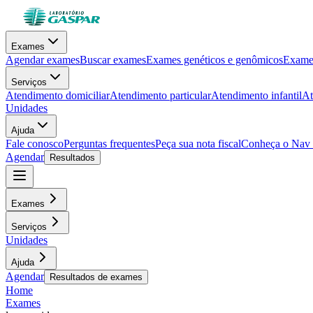
Exames
Agendar exames
Buscar exames
Exames genéticos e genômicos
Exames
Serviços
Atendimento domiciliar
Atendimento particular
Atendimento infantil
At
Unidades
Ajuda
Fale conosco
Perguntas frequentes
Peça sua nota fiscal
Conheça o Nav
Agendar
Resultados
Exames
Serviços
Unidades
Ajuda
Agendar
Resultados de exames
Home
Exames