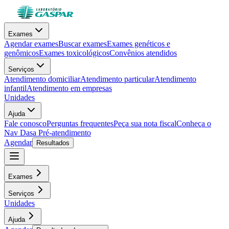
Exames
Agendar exames
Buscar exames
Exames genéticos e
genômicos
Exames toxicológicos
Convênios atendidos
Serviços
Atendimento domiciliar
Atendimento particular
Atendimento
infantil
Atendimento em empresas
Unidades
Ajuda
Fale conosco
Perguntas frequentes
Peça sua nota fiscal
Conheça o
Nav Dasa
Pré-atendimento
Agendar
Resultados
Exames
Serviços
Unidades
Ajuda