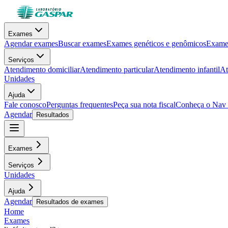
Exames
Agendar exames
Buscar exames
Exames genéticos e genômicos
Exames
Serviços
Atendimento domiciliar
Atendimento particular
Atendimento infantil
At
Unidades
Ajuda
Fale conosco
Perguntas frequentes
Peça sua nota fiscal
Conheça o Nav
Agendar
Resultados
Exames
Serviços
Unidades
Ajuda
Agendar
Resultados de exames
Home
Exames