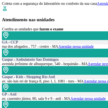
Coleta com a segurança do laboratório no conforto da sua casa
Agenda
Atendimento nas unidades
Confira as unidades que
fazem o exame
GA - CCP
rua dos afogados , 757 - centro - MA
Agendar nessa unidade
Gaspar - Ambulatorio Sao Domingos
avenida jerônimo de albuquerque, 540 - bequimão - MA
Agendar ness
Gaspar - Kids - Shopping Rio Anil
av. são luis rei de frança 8, piso 1, L 1081 - turu - MA
Agendar nessa 
GP - Anil
av. casemiro júnior, 80, sala 9 e 9 - anil - MA
Agendar nessa unidade