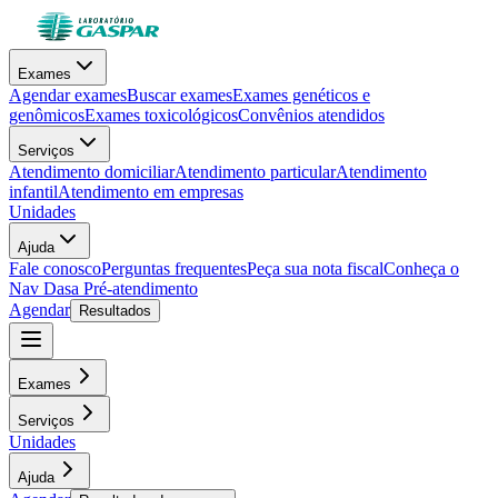
Exames
Agendar exames
Buscar exames
Exames genéticos e
genômicos
Exames toxicológicos
Convênios atendidos
Serviços
Atendimento domiciliar
Atendimento particular
Atendimento
infantil
Atendimento em empresas
Unidades
Ajuda
Fale conosco
Perguntas frequentes
Peça sua nota fiscal
Conheça o
Nav Dasa
Pré-atendimento
Agendar
Resultados
Exames
Serviços
Unidades
Ajuda