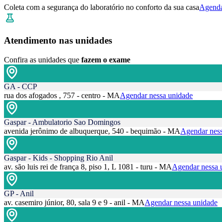
Coleta com a segurança do laboratório no conforto da sua casa
Agenda
Atendimento nas unidades
Confira as unidades que
fazem o exame
GA - CCP
rua dos afogados , 757 - centro - MA
Agendar nessa unidade
Gaspar - Ambulatorio Sao Domingos
avenida jerônimo de albuquerque, 540 - bequimão - MA
Agendar ness
Gaspar - Kids - Shopping Rio Anil
av. são luis rei de frança 8, piso 1, L 1081 - turu - MA
Agendar nessa 
GP - Anil
av. casemiro júnior, 80, sala 9 e 9 - anil - MA
Agendar nessa unidade