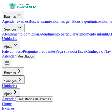
Exames
Agendar exames
Buscar exames
Exames genéticos e genômicos
Exames
Serviços
Atendimento domiciliar
Atendimento particular
Atendimento infantil
At
Unidades
Ajuda
Fale conosco
Perguntas frequentes
Peça sua nota fiscal
Conheça o Nav
Agendar
Resultados
Exames
Serviços
Unidades
Ajuda
Agendar
Resultados de exames
Home
Exames