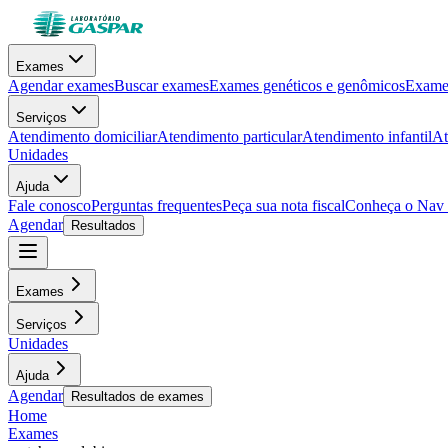
Exames
Agendar exames
Buscar exames
Exames genéticos e genômicos
Exames
Serviços
Atendimento domiciliar
Atendimento particular
Atendimento infantil
At
Unidades
Ajuda
Fale conosco
Perguntas frequentes
Peça sua nota fiscal
Conheça o Nav
Agendar
Resultados
Exames
Serviços
Unidades
Ajuda
Agendar
Resultados de exames
Home
Exames