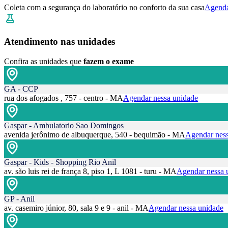
Coleta com a segurança do laboratório no conforto da sua casa
Agenda
Atendimento nas unidades
Confira as unidades que
fazem o exame
GA - CCP
rua dos afogados , 757 - centro - MA
Agendar nessa unidade
Gaspar - Ambulatorio Sao Domingos
avenida jerônimo de albuquerque, 540 - bequimão - MA
Agendar ness
Gaspar - Kids - Shopping Rio Anil
av. são luis rei de frança 8, piso 1, L 1081 - turu - MA
Agendar nessa 
GP - Anil
av. casemiro júnior, 80, sala 9 e 9 - anil - MA
Agendar nessa unidade