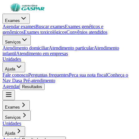
Exames
Agendar exames
Buscar exames
Exames genéticos e
genômicos
Exames toxicológicos
Convênios atendidos
Serviços
Atendimento domiciliar
Atendimento particular
Atendimento
infantil
Atendimento em empresas
Unidades
Ajuda
Fale conosco
Perguntas frequentes
Peça sua nota fiscal
Conheça o
Nav Dasa
Pré-atendimento
Agendar
Resultados
Exames
Serviços
Unidades
Ajuda