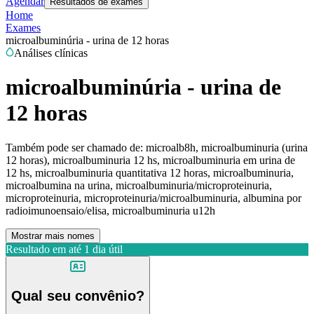
Agendar
Resultados de exames
Home
Exames
microalbuminúria - urina de 12 horas
Análises clínicas
microalbuminúria - urina de
12 horas
Também pode ser chamado de:
microalb8h, microalbuminuria (urina
12 horas), microalbuminuria 12 hs, microalbuminuria em urina de
12 hs, microalbuminuria quantitativa 12 horas, microalbuminuria,
microalbumina na urina, microalbuminuria/microproteinuria,
microproteinuria, microproteinuria/microalbuminuria, albumina por
radioimunoensaio/elisa, microalbuminuria u12h
Mostrar mais nomes
Resultado em até
1 dia útil
Qual seu convênio?