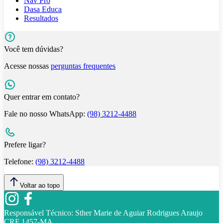
Nav Pro
Dasa Educa
Resultados
Você tem dúvidas?
Acesse nossas
perguntas frequentes
Quer entrar em contato?
Fale no nosso WhatsApp:
(98) 3212-4488
Prefere ligar?
Telefone:
(98) 3212-4488
Voltar ao topo
Responsável Técnico:
Sther Marie de Aguiar Rodrigues Araujo
CRF 1457-MA