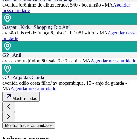
avenida jerônimo de albuquerque, 540 - bequimão - MA
Agendar
nessa unidade
Gaspar - Kids - Shopping Rio Anil
av. são luis rei de frança 8, piso 1, L 1081 - turu - MA
Agendar nessa
unidade
GP - Anil
av. casemiro júnior, 80, sala 9 e 9 - anil - MA
Agendar nessa unidade
GP - Anjo da Guarda
avenida odilo costa filho/ av moçambique, 15 - anjo da guarda -
MA
Agendar nessa unidade
Mostrar todas
Mostrar todas as unidades
Sobre o exame