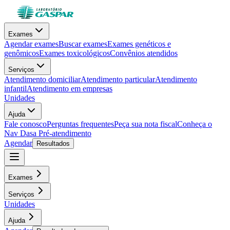
Exames
Agendar exames
Buscar exames
Exames genéticos e
genômicos
Exames toxicológicos
Convênios atendidos
Serviços
Atendimento domiciliar
Atendimento particular
Atendimento
infantil
Atendimento em empresas
Unidades
Ajuda
Fale conosco
Perguntas frequentes
Peça sua nota fiscal
Conheça o
Nav Dasa
Pré-atendimento
Agendar
Resultados
Exames
Serviços
Unidades
Ajuda