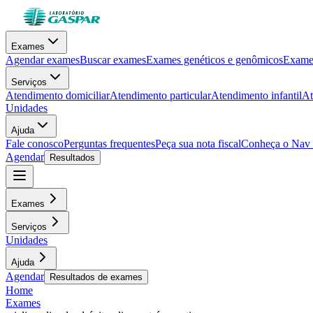
Exames
Agendar exames
Buscar exames
Exames genéticos e genômicos
Exames
Serviços
Atendimento domiciliar
Atendimento particular
Atendimento infantil
At
Unidades
Ajuda
Fale conosco
Perguntas frequentes
Peça sua nota fiscal
Conheça o Nav
Agendar
Resultados
Exames
Serviços
Unidades
Ajuda
Agendar
Resultados de exames
Home
Exames