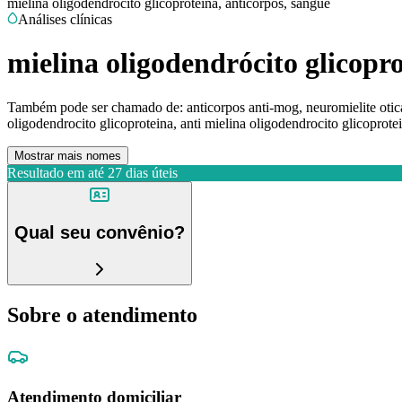
mielina oligodendrócito glicoproteína, anticorpos, sangue
Análises clínicas
mielina oligodendrócito glicopro
Também pode ser chamado de:
anticorpos anti-mog, neuromielite oti
oligodendrocito glicoproteina, anti mielina oligodendrocito glicoprote
Mostrar mais nomes
Resultado em até
27 dias úteis
Qual seu convênio?
Sobre o atendimento
Atendimento domiciliar