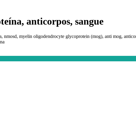
teína, anticorpos, sangue
ca, nmosd, myelin oligodendrocyte glycoprotein (mog), anti mog, anticor
ina