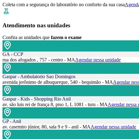
Coleta com a segurança do laboratório no conforto da sua casa
Agenda
Atendimento nas unidades
Confira as unidades que
fazem o exame
GA - CCP
rua dos afogados , 757 - centro - MA
Agendar nessa unidade
Gaspar - Ambulatorio Sao Domingos
avenida jerônimo de albuquerque, 540 - bequimão - MA
Agendar ness
Gaspar - Kids - Shopping Rio Anil
av. são luis rei de frança 8, piso 1, L 1081 - turu - MA
Agendar nessa 
GP - Anil
av. casemiro júnior, 80, sala 9 e 9 - anil - MA
Agendar nessa unidade