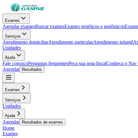
Exames
Agendar exames
Buscar exames
Exames genéticos e genômicos
Exames
Serviços
Atendimento domiciliar
Atendimento particular
Atendimento infantil
At
Unidades
Ajuda
Fale conosco
Perguntas frequentes
Peça sua nota fiscal
Conheça o Nav
Agendar
Resultados
Exames
Serviços
Unidades
Ajuda
Agendar
Resultados de exames
Home
Exames