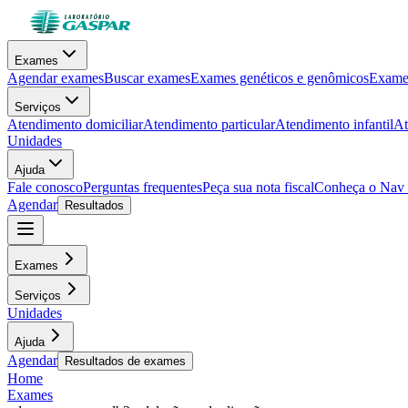
Exames
Agendar exames
Buscar exames
Exames genéticos e genômicos
Exames
Serviços
Atendimento domiciliar
Atendimento particular
Atendimento infantil
At
Unidades
Ajuda
Fale conosco
Perguntas frequentes
Peça sua nota fiscal
Conheça o Nav
Agendar
Resultados
Exames
Serviços
Unidades
Ajuda
Agendar
Resultados de exames
Home
Exames