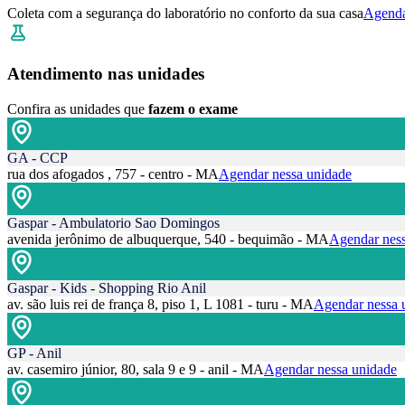
Coleta com a segurança do laboratório no conforto da sua casa
Agenda
Atendimento nas unidades
Confira as unidades que
fazem o exame
GA - CCP
rua dos afogados , 757 - centro - MA
Agendar nessa unidade
Gaspar - Ambulatorio Sao Domingos
avenida jerônimo de albuquerque, 540 - bequimão - MA
Agendar ness
Gaspar - Kids - Shopping Rio Anil
av. são luis rei de frança 8, piso 1, L 1081 - turu - MA
Agendar nessa 
GP - Anil
av. casemiro júnior, 80, sala 9 e 9 - anil - MA
Agendar nessa unidade